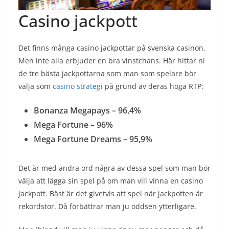
Casino jackpott
Det finns många casino jackpottar på svenska casinon.
Men inte alla erbjuder en bra vinstchans. Här hittar ni
de tre bästa jackpottarna som man som spelare bör
välja som
casino strategi
på grund av deras höga RTP:
Bonanza Megapays – 96,4%
Mega Fortune – 96%
Mega Fortune Dreams – 95,9%
Det är med andra ord några av dessa spel som man bör
välja att lägga sin spel på om man vill vinna en casino
jackpott. Bäst är det givetvis att spel när jackpotten är
rekordstor. Då förbättrar man ju oddsen ytterligare.