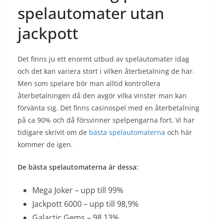
spelautomater utan
jackpott
Det finns ju ett enormt utbud av spelautomater idag
och det kan variera stort i vilken återbetalning de har.
Men som spelare bör man alltid kontrollera
återbetalningen då den avgör vilka vinster man kan
förvänta sig. Det finns casinospel med en återbetalning
på ca 90% och då försvinner spelpengarna fort. Vi har
tidigare skrivit om de
bästa spelautomaterna
och här
kommer de igen.
De bästa spelautomaterna är dessa:
Mega Joker – upp till 99%
Jackpott 6000 – upp till 98,9%
Galactic Gems – 98,13%