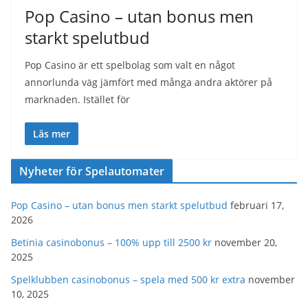
Pop Casino – utan bonus men
starkt spelutbud
Pop Casino är ett spelbolag som valt en något
annorlunda väg jämfört med många andra aktörer på
marknaden. Istället för
Läs mer
Nyheter för Spelautomater
Pop Casino – utan bonus men starkt spelutbud
februari 17,
2026
Betinia casinobonus – 100% upp till 2500 kr
november 20,
2025
Spelklubben casinobonus – spela med 500 kr extra
november
10, 2025