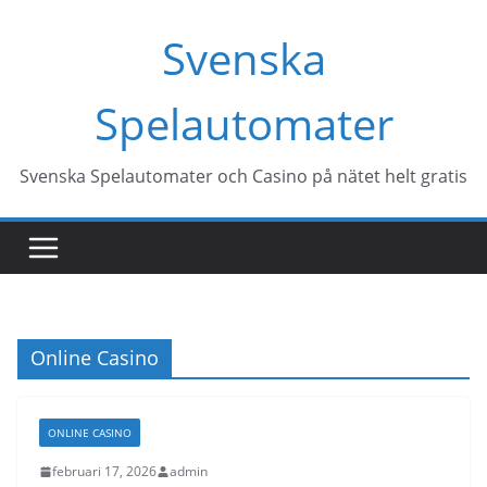
Hoppa
Svenska
till
innehåll
Spelautomater
Svenska Spelautomater och Casino på nätet helt gratis
Online Casino
ONLINE CASINO
februari 17, 2026
admin