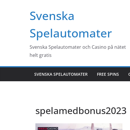
Hoppa
Svenska
till
innehåll
Spelautomater
Svenska Spelautomater och Casino på nätet
helt gratis
SVENSKA SPELAUTOMATER
FREE SPINS
spelamedbonus2023